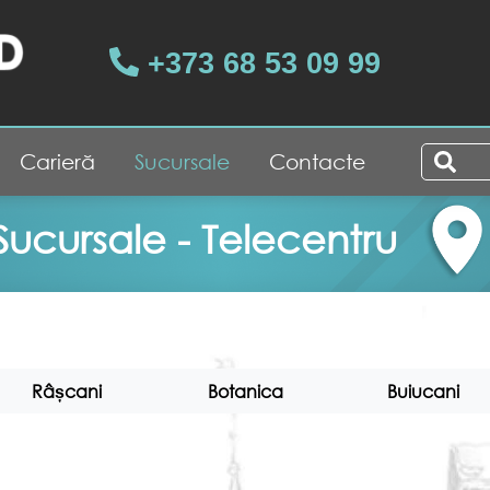
+373 68 53 09 99
Carieră
Sucursale
Contacte
Sucursale - Telecentru
Râșcani
Botanica
Buiucani