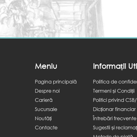
Meniu
Informații Ut
Pagina principală
Politica de confiden
Despre noi
Termeni și Condiții
Carieră
Politici privind CSB
Sucursale
Dicționar financiar
Noutăți
Întrebări frecvente
Contacte
Sugestii și reclamați
Metode de plată