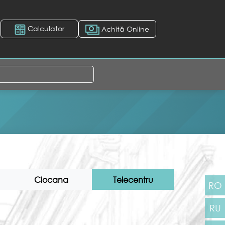
Calculator
Achită Online
Ciocana
Telecentru
RO
RU