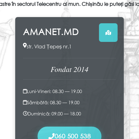
stre în sectorul Telecentru al mun. Chișinău le puteți găsi
AMANET.MD
str. Vlad Țepeș nr.1
Fondat 2014
Luni-Vineri: 08.30 — 19.00
Sâmbătă: 08.30 — 19.00
Duminică: 09.00 — 18.00
060 500 538