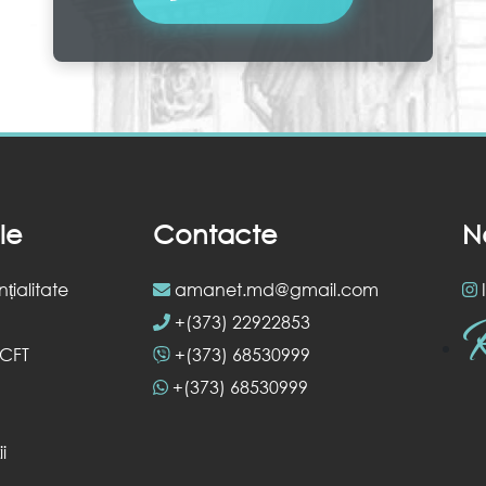
ile
Contacte
N
țialitate
amanet.md@gmail.com
R
+(373) 22922853
/CFT
+(373) 68530999
+(373) 68530999
i